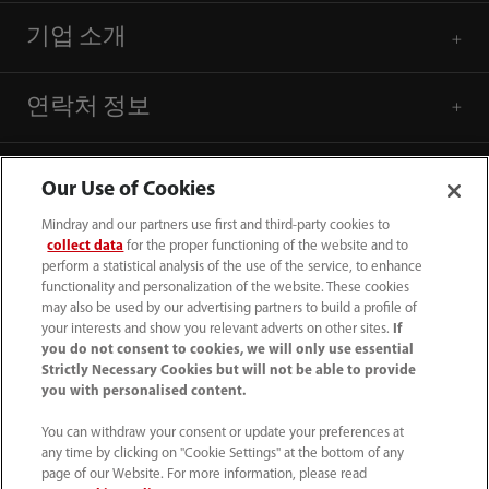
기업 소개
연락처 정보
Our Use of Cookies
Mindray and our partners use first and third-party cookies to
collect data
for the proper functioning of the website and to
perform a statistical analysis of the use of the service, to enhance
functionality and personalization of the website. These cookies
may also be used by our advertising partners to build a profile of
your interests and show you relevant adverts on other sites.
If
you do not consent to cookies, we will only use essential
Strictly Necessary Cookies but will not be able to provide
you with personalised content.
(82-2) 5688 040
You can withdraw your consent or update your preferences at
intl-market@mindray.com
any time by clicking on "Cookie Settings" at the bottom of any
page of our Website. For more information, please read