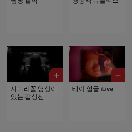
담낭 결석
경동맥 듀플렉스
사다리꼴 영상이
태아 얼굴 iLive
있는 갑상선