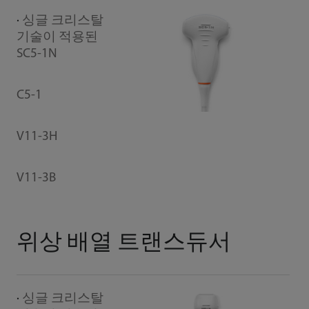
싱글 크리스탈
C
기술이 적용된
SC5-1N
CW
C5-1
V11-3H
V11-3B
위상 배열 트랜스듀서
싱글 크리스탈