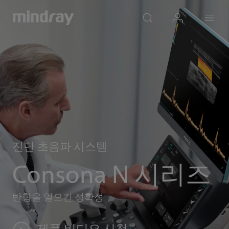
mindray
search
login
Menu
진단 초음파 시스템
Consona N 시리즈
반향을 일으킨 정확성