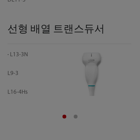
DE11-3
선형 배열 트랜스듀서
L13-3N
L9-3
L16-4Hs