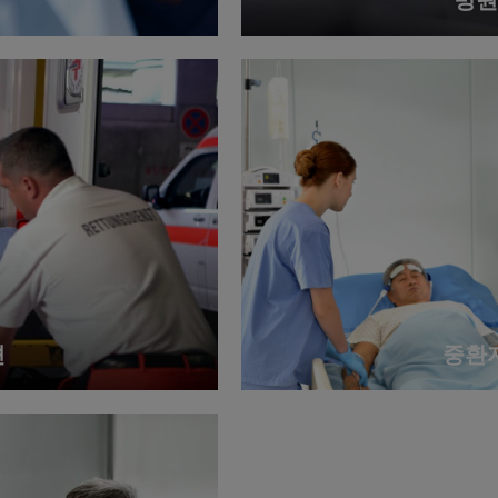
병원
션
중환