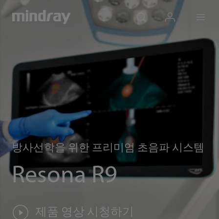
mindray
search
login
Menu
방사선학을 위한 프리미엄 초음파 시스템
Resona R9
제품 영상 시청하기