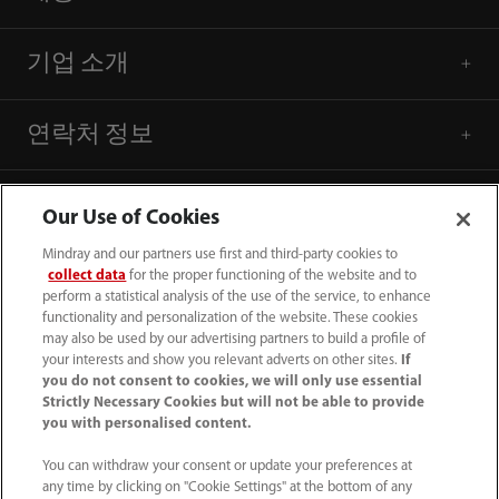
기업 소개
연락처 정보
Our Use of Cookies
Mindray and our partners use first and third-party cookies to
collect data
for the proper functioning of the website and to
perform a statistical analysis of the use of the service, to enhance
functionality and personalization of the website. These cookies
may also be used by our advertising partners to build a profile of
your interests and show you relevant adverts on other sites.
If
you do not consent to cookies, we will only use essential
Strictly Necessary Cookies but will not be able to provide
you with personalised content.
(82-2) 5688 040
You can withdraw your consent or update your preferences at
intl-market@mindray.com
any time by clicking on "Cookie Settings" at the bottom of any