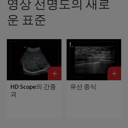
영상 선명도의 새로
운 표준
HD Scope의 간종
유선 증식
괴