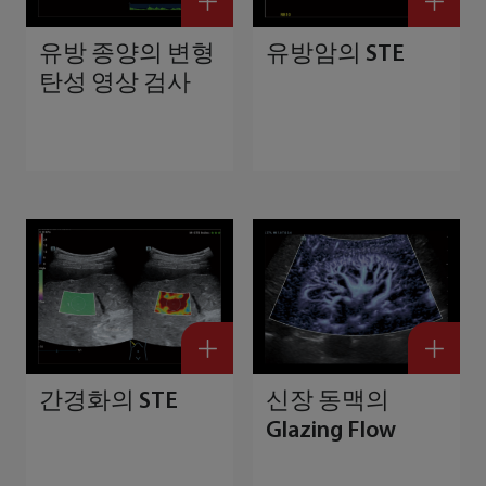
유방 종양의 변형
유방암의 STE
탄성 영상 검사
보다 향상된 <*4*>사용자 경험 보장
간경화의 STE
신장 동맥의
Glazing Flow