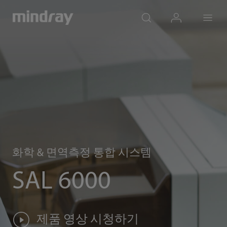
mindray
search
login
Menu
화학 & 면역측정 통합 시스템
SAL 6000
제품 영상 시청하기