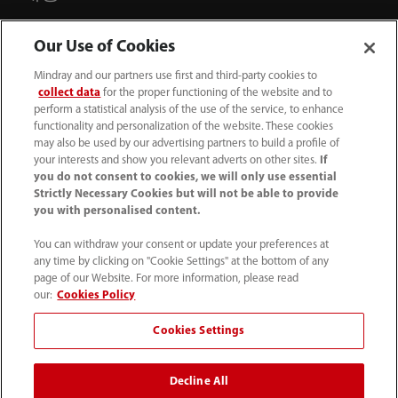
Our Use of Cookies
기업 소개
Mindray and our partners use first and third-party cookies to
collect data
for the proper functioning of the website and to
연락처 정보
perform a statistical analysis of the use of the service, to enhance
functionality and personalization of the website. These cookies
may also be used by our advertising partners to build a profile of
your interests and show you relevant adverts on other sites.
If
you do not consent to cookies, we will only use essential
Strictly Necessary Cookies but will not be able to provide
you with personalised content.
You can withdraw your consent or update your preferences at
any time by clicking on "Cookie Settings" at the bottom of any
page of our Website. For more information, please read
our:
Cookies Policy
Cookies Settings
(82-2) 5688 040
intl-market@mindray.com
Decline All