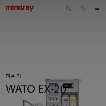
mindray
search
login
Menu
마취기
WATO EX-20