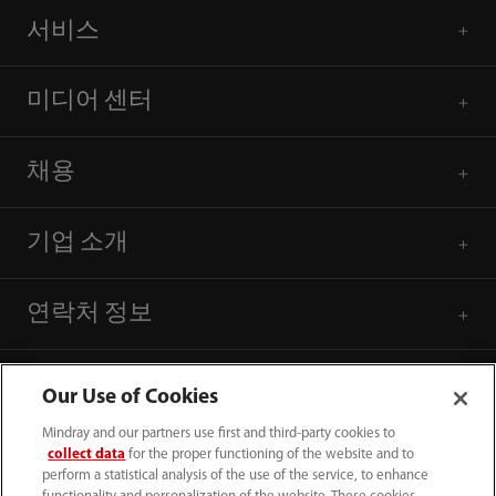
서비스
미디어 센터
채용
기업 소개
연락처 정보
Our Use of Cookies
Mindray and our partners use first and third-party cookies to
collect data
for the proper functioning of the website and to
perform a statistical analysis of the use of the service, to enhance