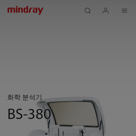
mindray
search
login
Menu
화학 분석기
BS-380