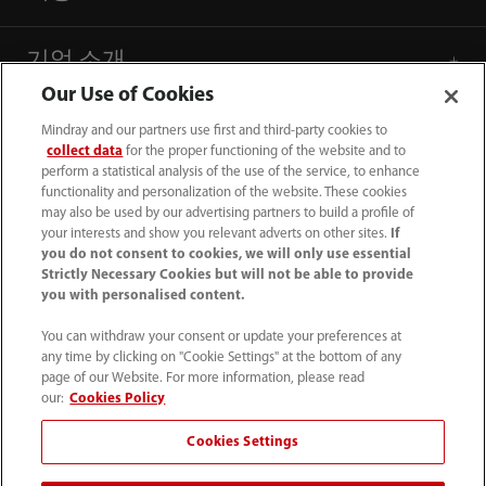
기업 소개
Our Use of Cookies
연락처 정보
Mindray and our partners use first and third-party cookies to
collect data
for the proper functioning of the website and to
perform a statistical analysis of the use of the service, to enhance
functionality and personalization of the website. These cookies
may also be used by our advertising partners to build a profile of
your interests and show you relevant adverts on other sites.
If
you do not consent to cookies, we will only use essential
Strictly Necessary Cookies but will not be able to provide
you with personalised content.
You can withdraw your consent or update your preferences at
any time by clicking on "Cookie Settings" at the bottom of any
page of our Website. For more information, please read
our:
Cookies Policy
(82-2) 5688 040
Cookies Settings
intl-market@mindray.com