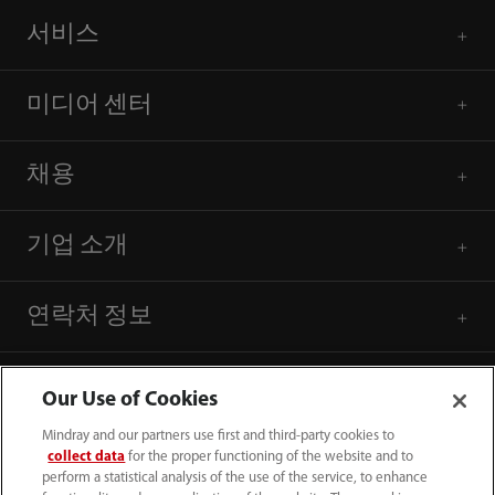
서비스
미디어 센터
채용
기업 소개
연락처 정보
Our Use of Cookies
Mindray and our partners use first and third-party cookies to
collect data
for the proper functioning of the website and to
perform a statistical analysis of the use of the service, to enhance