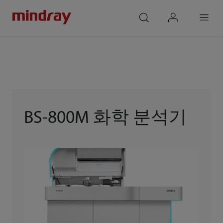
mindray
search
login
Menu
BS-800M 화학 분석기