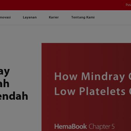
Pus
Inovasi
Layanan
Karier
Tentang Kami
ay
ah
endah