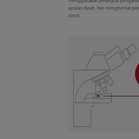
menggunakan perangkat penganalis
apusan darah, dan menghemat peke
cepat.