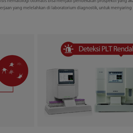
is hematologi otomatis bisa menjadi pendekatan prospektif yang ak
rjaan yang melelahkan di laboratorium diagnostik, untuk menyarin