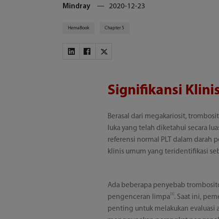
Mindray
2020-12-23
HemaBook
Chapter 5
Signifikansi Klini
Berasal dari megakariosit, trombos
luka yang telah diketahui secara l
referensi normal PLT dalam darah p
klinis umum yang teridentifikasi s
Ada beberapa penyebab trombositop
[3]
pengenceran limpa
. Saat ini, p
penting untuk melakukan evaluasi 