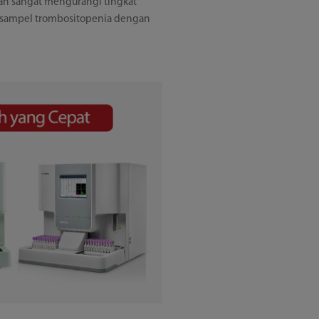
an sangat mengurangi tingkat
g sampel trombositopenia dengan