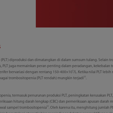
s
it (PLT) diproduksi dan dimatangkan di dalam sumsum tulang. Selain 
uas, PLT juga memainkan peran penting dalam peradangan, kekebalan t
9
erifer bervariasi dengan rentang 150-400×10
/L. Ketika nilai PLT lebi
[2]
ebagai trombositopenia (PLT rendah) mungkin terjadi
.
enia, termasuk penurunan produksi PLT, peningkatan kerusakan PLT,
emeriksaan hitung darah lengkap (CBC) dan pemeriksaan apusan darah
[2]
awal sampel trombositopenia
. Oleh karena itu, menghitung jumlah 