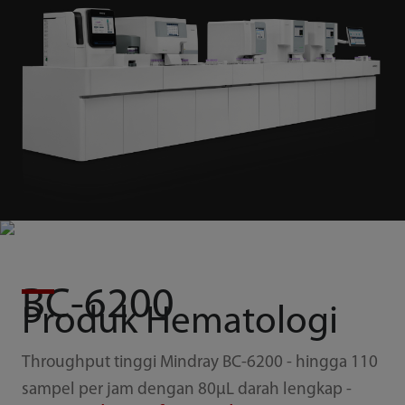
BC-6200
Produk Hematologi
Throughput tinggi Mindray BC-6200 - hingga 110
sampel per jam dengan 80μL darah lengkap -