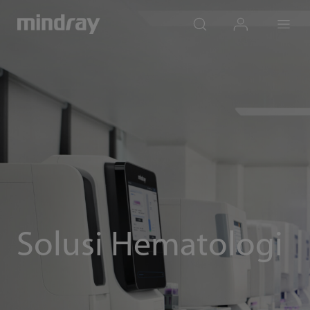
mindray
search
login
Menu
Solusi Hematologi