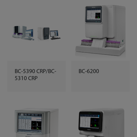
BC-5390 CRP/BC-
BC-6200
5310 CRP