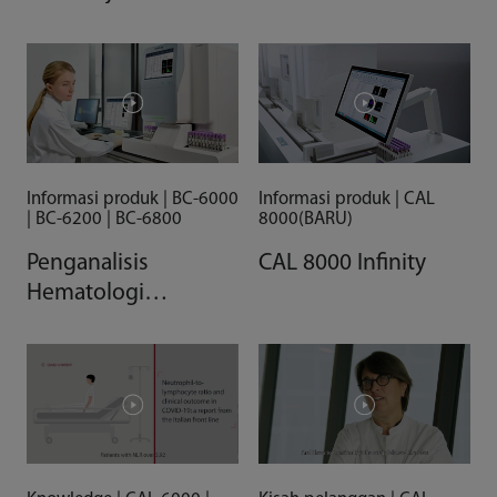
Mengatasi Talasemia
Automasi
di Thailand
Hematologi dalam
Jangkauan
Informasi produk | BC-6000
Informasi produk | CAL
| BC-6200 | BC-6800
8000(BARU)
Penganalisis
CAL 8000 Infinity
Hematologi
Otomatis Seri BC-
6000