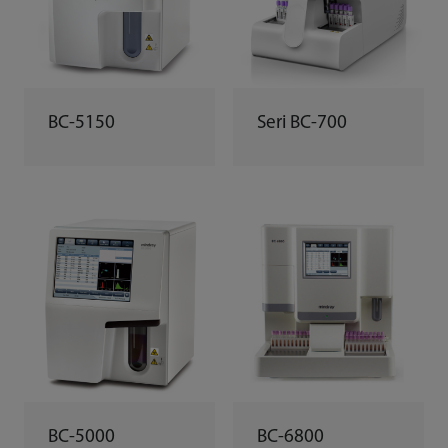
BC-5150
Seri BC-700
BC-6800
BC-5000