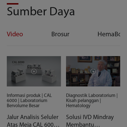
Sumber Daya
Video
Brosur
HemaBoo
Diagnostik Laboratorium |
Informasi produk | CAL
Kisah pelanggan |
6000 | Laboratorium
Hematology
Bervolume Besar
Solusi IVD Mindray
Jalur Analisis Seluler
Membantu
Atas Meja CAL 6000 -