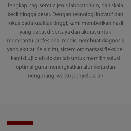
lengkap bagi semua jenis laboratorium, dari skala
kecil hingga besar. Dengan teknologi inovatif dan
fokus pada kualitas tinggi, kami memberikan hasil
yang dapat dipercaya dan akurat untuk
membantu profesional medis membuat diagnosis
yang akurat. Selain itu, sistem otomatisasi fleksibel
kami diuji oleh dokter lab untuk memilih solusi
optimal guna meningkatkan alur kerja dan
mengurangi waktu penyelesaian.