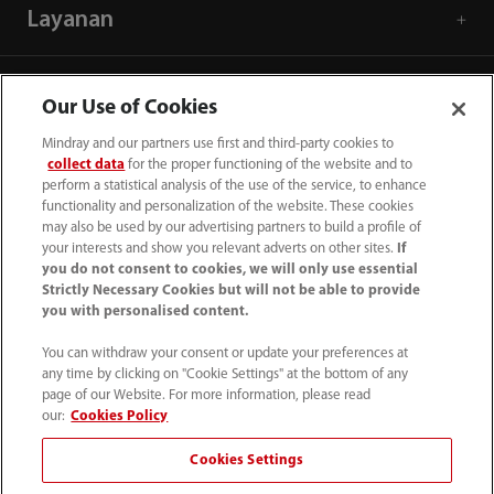
Layanan
Pusat Media
Our Use of Cookies
Mindray and our partners use first and third-party cookies to
Karier
collect data
for the proper functioning of the website and to
perform a statistical analysis of the use of the service, to enhance
functionality and personalization of the website. These cookies
Tentang Kami
may also be used by our advertising partners to build a profile of
your interests and show you relevant adverts on other sites.
If
you do not consent to cookies, we will only use essential
Strictly Necessary Cookies but will not be able to provide
Informasi Kontak
you with personalised content.
You can withdraw your consent or update your preferences at
any time by clicking on "Cookie Settings" at the bottom of any
page of our Website. For more information, please read
our:
Cookies Policy
Cookies Settings