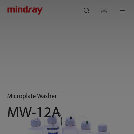
mindray
search
login
Menu
Microplate Washer
MW-12A