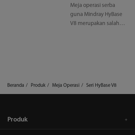
Fleksibilitas di luar
Meja operasi serba
Ekspektasi
guna Mindray HyBase
V8 merupakan salah
satu produk baru dari
lini produk HyBase
yang dirancang untuk
menghadirkan
fleksibilitas,
keselamatan, dan
Beranda
Produk
Meja Operasi
Seri HyBase V8
efisiensi yang lebih baik
untuk alur kerja di
ruang operasi.
Produk