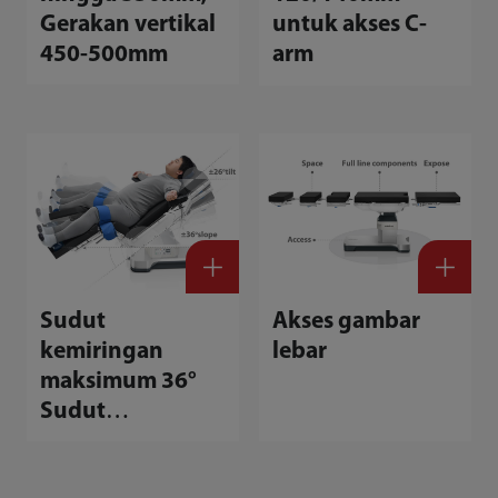
Gerakan vertikal
untuk akses C-
450-500mm
arm
Sudut
Akses gambar
kemiringan
lebar
maksimum 36°
Sudut
kemiringan
maksimum 26°