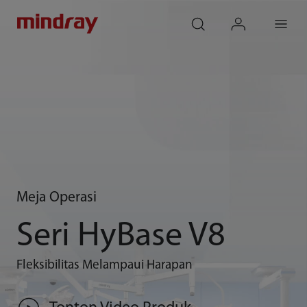
mindray
search
login
Menu
Meja Operasi
Seri HyBase V8
Fleksibilitas Melampaui Harapan