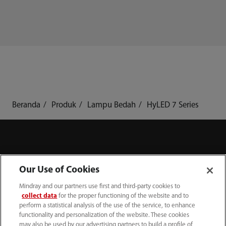
Beranda
Produk
Lampu Bedah
HyLED 7 Series
Produk
Our Use of Cookies
Mindray and our partners use first and third-party cookies to
Solusi
collect data
for the proper functioning of the website and to
perform a statistical analysis of the use of the service, to enhance
functionality and personalization of the website. These cookies
may also be used by our advertising partners to build a profile of