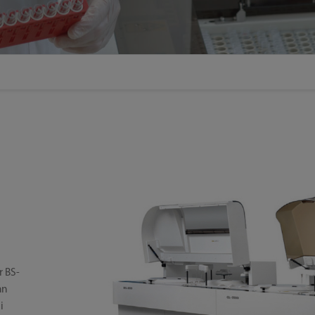
 BS-
an
i