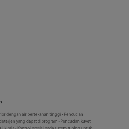
n
rior dengan air bertekanan tinggi • Pencucian
eterjen yang dapat diprogram • Pencucian kuvet
l kimia • Kontrol presisi pada sistem tubing untuk