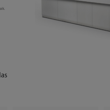
aik.
das