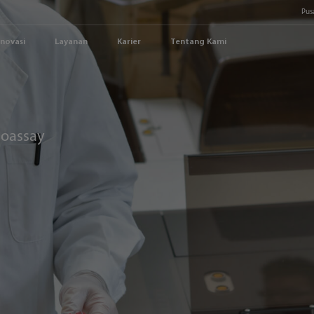
Pus
Inovasi
Layanan
Karier
Tentang Kami
noassay