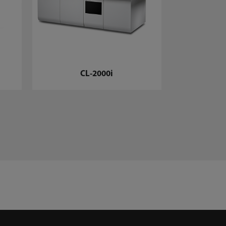
CL-
CL-2000i