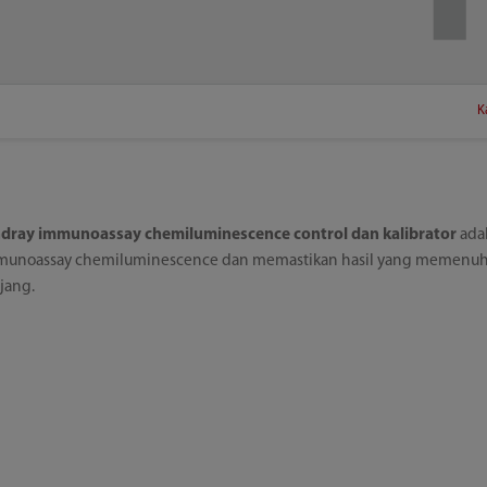
K
dray immunoassay chemiluminescence control dan kalibrator
adal
mmunoassay chemiluminescence dan memastikan hasil yang memenuhi sy
jang.