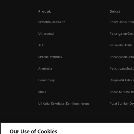
Produk
Solusi
Pemantauan Pasien
Solusi Untuk Sel
Ultrasound
Penanganan Gawa
AED
Perawatan Kritis
Sistem Defibrilasi
Penanganan Perio
Anestesia
Pencitraan Medis
Hematologi
Diagnostik Labor
Kimia
Bedah Minimal In
Uji Kadar Kekebalan Kemiluminesens
Pusat Sumber Da
Our Use of Cookies