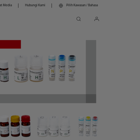
at Media
Hubungi Kami
Pilih Kawasan / Bahasa
search
login