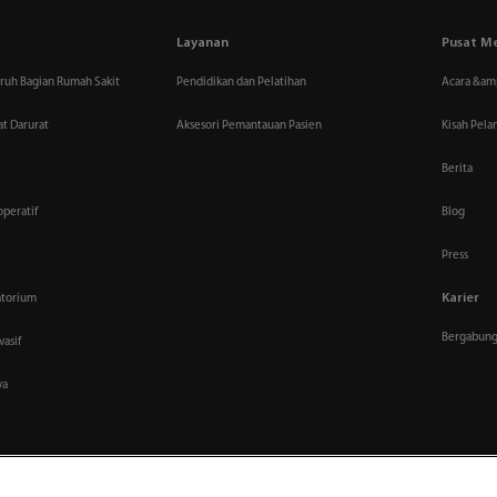
Layanan
Pusat M
uruh Bagian Rumah Sakit
Pendidikan dan Pelatihan
Acara &am
t Darurat
Aksesori Pemantauan Pasien
Kisah Pel
Berita
peratif
Blog
Press
Karier
atorium
Bergabung
vasif
ya