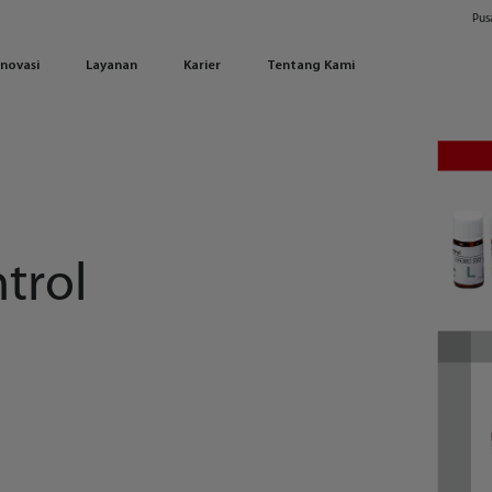
Pus
Inovasi
Layanan
Karier
Tentang Kami
ntrol