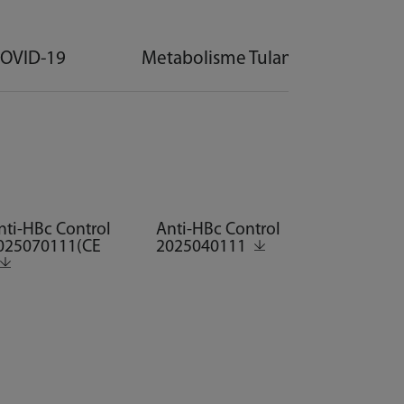
OVID-19
Metabolisme Tulang
Ja
nti-HBc Control
Anti-HBc Control
025070111(CE
2025040111