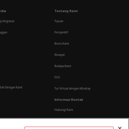
edia
Tentang Kami
p; Kegiatan
Tujuan
anggan
Perspektif
Bisnis Kami
Riwayat
Budaya Kami
ESG
lah Dengan Kami
Tur Virtual dengan Mindray
Informasi Kontak
Hubungi Kami