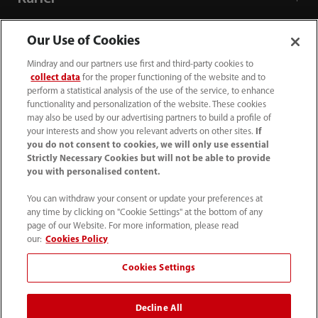
Our Use of Cookies
Tentang Kami
Mindray and our partners use first and third-party cookies to
collect data
for the proper functioning of the website and to
Informasi Kontak
perform a statistical analysis of the use of the service, to enhance
functionality and personalization of the website. These cookies
may also be used by our advertising partners to build a profile of
your interests and show you relevant adverts on other sites.
If
you do not consent to cookies, we will only use essential
Strictly Necessary Cookies but will not be able to provide
you with personalised content.
You can withdraw your consent or update your preferences at
any time by clicking on "Cookie Settings" at the bottom of any
page of our Website. For more information, please read
our:
Cookies Policy
Cookies Settings
(62-21) 29027280
info.id@mindray.com
Decline All