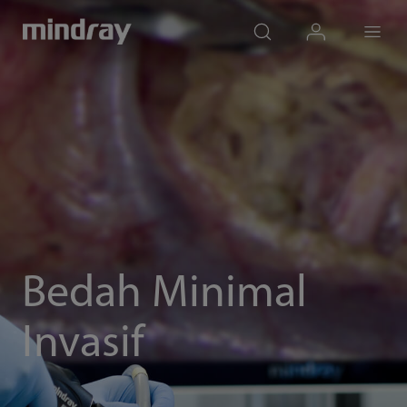
mindray
search
login
Menu
Bedah Minimal
Invasif