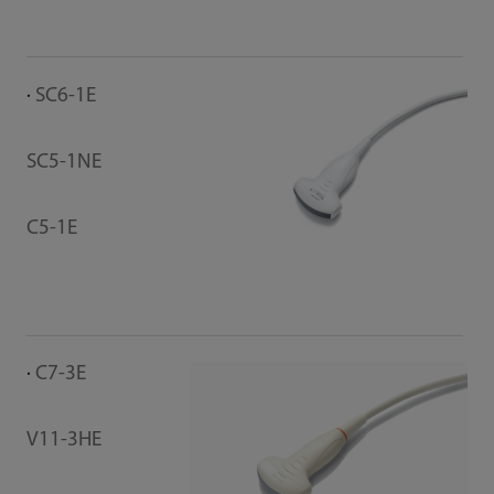
SC6-1E
SC5-1NE
C5-1E
C7-3E
V11-3HE