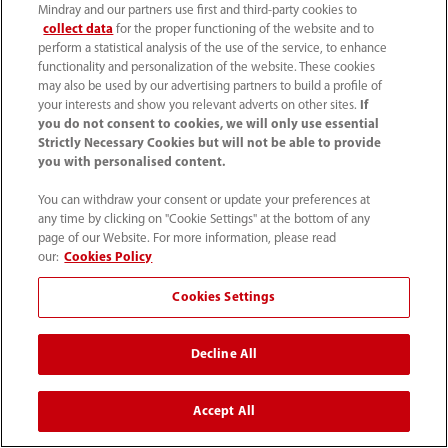
Mindray and our partners use first and third-party cookies to
collect data
for the proper functioning of the website and to
perform a statistical analysis of the use of the service, to enhance
functionality and personalization of the website. These cookies
may also be used by our advertising partners to build a profile of
your interests and show you relevant adverts on other sites.
If
you do not consent to cookies, we will only use essential
Pelatihan | U-Tutor |
Pelatihan | U-Tutor |
Strictly Necessary Cookies but will not be able to provide
General Imaging | DC-80A |
Women Healthcare | DC-
you with personalised content.
DC-80A | DC-80a | DC-80A
80a | DC-80A
You can withdraw your consent or update your preferences at
DC-80A dengan
Solusi Otot Dasar
any time by clicking on "Cookie Settings" at the bottom of any
Pemindaian Dasar X-
Panggul Cerdas
page of our Website. For more information, please read
our:
Cookies Policy
Insight
Cookies Settings
Decline All
Accept All
Beranda
Produk
Ultrasound