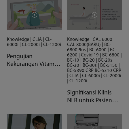
Knowledge | CLIA | CL-
Knowledge | CAL 6000 |
6000i | CL-2000i | CL-1200i
CAL 8000(BARU) | BC-
6800Plus | BC-6000 | BC-
6200 | Covid 19 | BC-6800 |
Pengujian
BC-10 | BC-20 | BC-20s |
Kekurangan Vitamin
BC-30 | BC-30s | BC-5150 |
BC-5390 CRP BC-5310 CRP
D
| CLIA | CL-6000i | CL-2000i
| CL-1200i
Signifikansi Klinis
NLR untuk Pasien
COVID