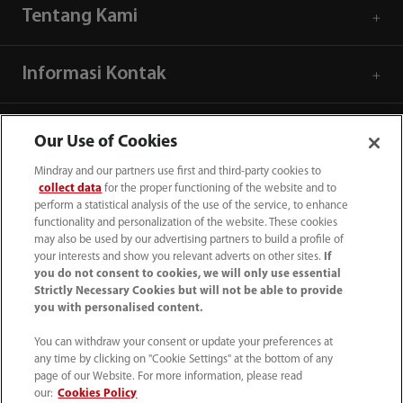
Tentang Kami
Informasi Kontak
Our Use of Cookies
Mindray and our partners use first and third-party cookies to
collect data
for the proper functioning of the website and to
perform a statistical analysis of the use of the service, to enhance
functionality and personalization of the website. These cookies
may also be used by our advertising partners to build a profile of
your interests and show you relevant adverts on other sites.
If
you do not consent to cookies, we will only use essential
Strictly Necessary Cookies but will not be able to provide
you with personalised content.
(62-21) 29027280
You can withdraw your consent or update your preferences at
info.id@mindray.com
any time by clicking on "Cookie Settings" at the bottom of any
page of our Website. For more information, please read
Persyaratan Penggunaan
｜
Peta Situs
｜
our:
Cookies Policy