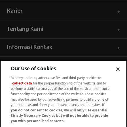
Karier
Tentang Kami
Informasi Kontak
Our Use of Cookies
Mindray and our partners use first and third-party cookies to
collect data
for the proper functioning of the website and to
perform a statistical analysis of the use of the service, to enhance
functionality and personalization of the website. These cookies
may also be used by our advertising partners to build a profile of
your interests and show you relevant adverts on other sites.
If
you do not consent to cookies, we will only use essential
Strictly Necessary Cookies but will not be able to provide
you with personalised content.
(62-21) 29027280