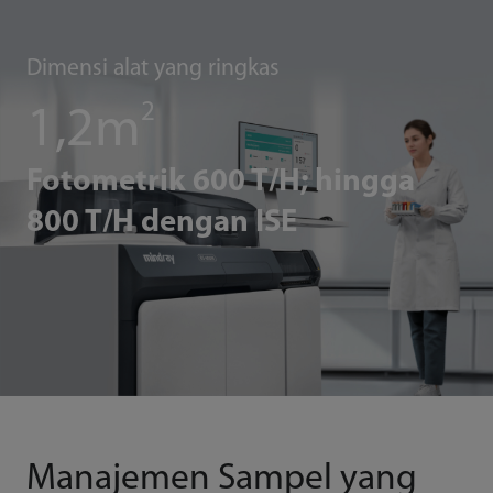
Dimensi alat yang ringkas
2
1,2m
Fotometrik 600 T/H; hingga
800 T/H dengan ISE
Manajemen Sampel yang