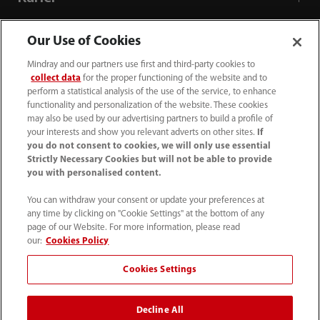
Our Use of Cookies
Tentang Kami
Mindray and our partners use first and third-party cookies to
collect data
for the proper functioning of the website and to
Informasi Kontak
perform a statistical analysis of the use of the service, to enhance
functionality and personalization of the website. These cookies
may also be used by our advertising partners to build a profile of
your interests and show you relevant adverts on other sites.
If
you do not consent to cookies, we will only use essential
Strictly Necessary Cookies but will not be able to provide
you with personalised content.
You can withdraw your consent or update your preferences at
any time by clicking on "Cookie Settings" at the bottom of any
page of our Website. For more information, please read
our:
Cookies Policy
Cookies Settings
(62-21) 29027280
info.id@mindray.com
Decline All