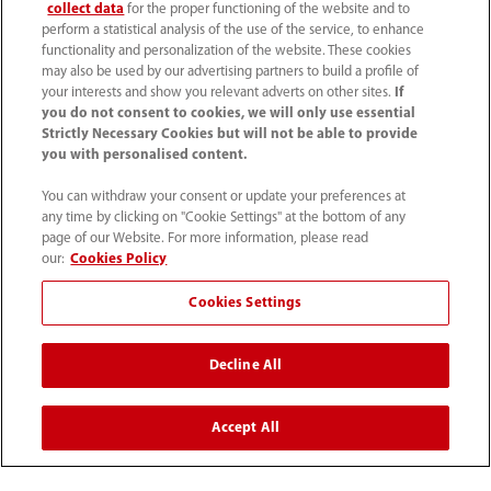
Acerca de Mindray
collect data
for the proper functioning of the website and to
perform a statistical analysis of the use of the service, to enhance
functionality and personalization of the website. These cookies
Información de contacto
may also be used by our advertising partners to build a profile of
your interests and show you relevant adverts on other sites.
If
you do not consent to cookies, we will only use essential
Strictly Necessary Cookies but will not be able to provide
you with personalised content.
You can withdraw your consent or update your preferences at
any time by clicking on "Cookie Settings" at the bottom of any
page of our Website. For more information, please read
our:
Cookies Policy
Cookies Settings
Decline All
52 55 5661 9450
intl-market@mindray.com
Accept All
Condiciones de uso
｜
Mapa del sitio
｜
Aviso cookies
｜