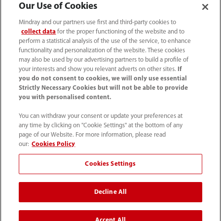
Our Use of Cookies
Mindray and our partners use first and third-party cookies to
Información de contacto
collect data
for the proper functioning of the website and to
perform a statistical analysis of the use of the service, to enhance
functionality and personalization of the website. These cookies
may also be used by our advertising partners to build a profile of
your interests and show you relevant adverts on other sites.
If
you do not consent to cookies, we will only use essential
Strictly Necessary Cookies but will not be able to provide
you with personalised content.
You can withdraw your consent or update your preferences at
any time by clicking on "Cookie Settings" at the bottom of any
page of our Website. For more information, please read
our:
Cookies Policy
52 55 5661 9450
Cookies Settings
intl-market@mindray.com
Decline All
Condiciones de uso
｜
Mapa del sitio
｜
Aviso cookies
｜
Aviso de privacidad
｜
Línea de atención telefónica
｜
Accept All