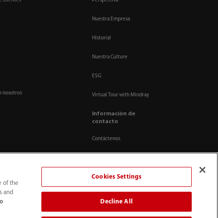
e clientes
Perspectiva
Nuestra Empresa
Historial
Nuestra Culture
ESG
n nosotros
Virtual Tour with Mindray
Información de
contacto
Contáctenos
Cookies Settings
e of the
ts and
Decline All
to