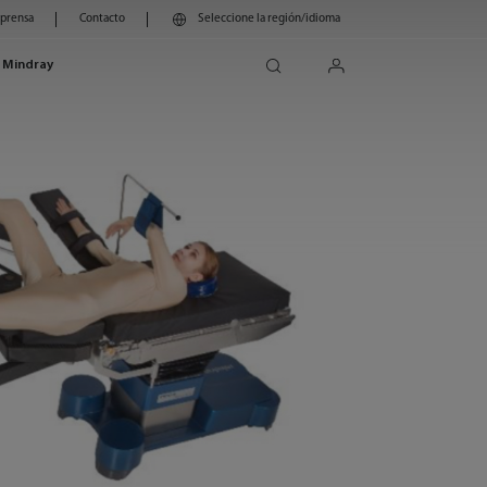
 prensa
Contacto
Seleccione la región/idioma
search
login
 Mindray