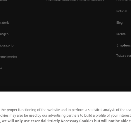
ncias
Accesorios para el monitoreo de pacientes
Historias d
Noticias
ratoria
Blog
imagen
Prensa
Empleos
aboratorio
Trabaje co
nte invasiva
os
 the proper functioning of the website and to perform a statistical analysis of the us
okies may also be used by our advertising partners to build a profile of your interes
 we will only use essential Strictly Necessary Cookies but will not be able 
｜
Línea de atención telefónica
｜
Contáctenos