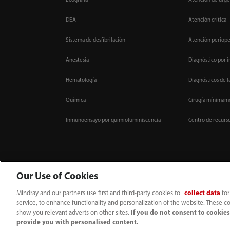
Ecografía
Atención de urge
DEA
Atención crítica
Sistema de desfibrilación
Atención periope
Anestesia
Diagnóstico por 
Hematología
Diagnósticos de l
Química
Cirugía mínimame
Inmunoensayo por quimioluminiscencia
Centro de recurs
Our Use of Cookies
Mindray and our partners use first and third-party cookies to
collect data
for
service, to enhance functionality and personalization of the website. These co
52 55 5661 9450
intl-market@mindray.com
show you relevant adverts on other sites.
If you do not consent to cookies,
provide you with personalised content.
Condiciones de uso
｜
Mapa del sitio
｜
Aviso cookies
｜
Aviso de privacidad