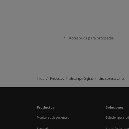
Accesorios para ortopedia
Inicio
Productos
Mesas quirúrgicas
Línea de accesorios
Productos
Soluciones
Monitoreo de pacientes
Solución para tod