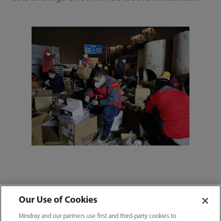
Inicio
Centro de prensa
Noticias
Our Use of Cookies
Mindray en acción para combatir la COVID-19
Mindray and our partners use first and third-party cookies to