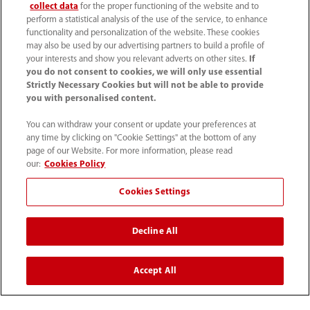
collect data
for the proper functioning of the website and to
perform a statistical analysis of the use of the service, to enhance
functionality and personalization of the website. These cookies
may also be used by our advertising partners to build a profile of
Productos
your interests and show you relevant adverts on other sites.
If
you do not consent to cookies, we will only use essential
Strictly Necessary Cookies but will not be able to provide
you with personalised content.
Soluciones
You can withdraw your consent or update your preferences at
any time by clicking on "Cookie Settings" at the bottom of any
Servicios
page of our Website. For more information, please read
our:
Cookies Policy
Centro de prensa
Cookies Settings
Decline All
Empleos
Accept All
Acerca de Mindray