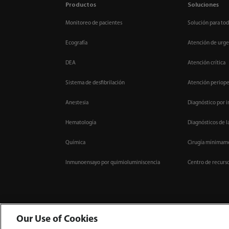
Productos
Soluciones
Monitoreo de pacientes
Solución para tod
Ecografía
Atención de urge
DEA
Atención crítica
Sistema de desfibrilación
Atención periope
Anestesia
Diagnóstico por 
Hematología
Diagnósticos de l
Química
Cirugía mínimame
Inmunoensayo por quimioluminiscencia
Centro de recurs
Our Use of Cookies