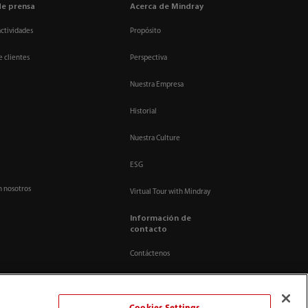
de prensa
Acerca de Mindray
actividades
Propósito
e clientes
Perspectiva
Nuestra Empresa
Historial
Nuestra Culture
ESG
n nosotros
Virtual Tour with Mindray
Información de
contacto
Contáctenos