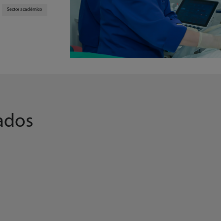
Sector académico
ados