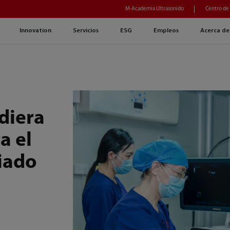
M-Academia Ultrasonido
Centro de
Innovation
Servicios
ESG
Empleos
Acerca de
diera
a el
iado