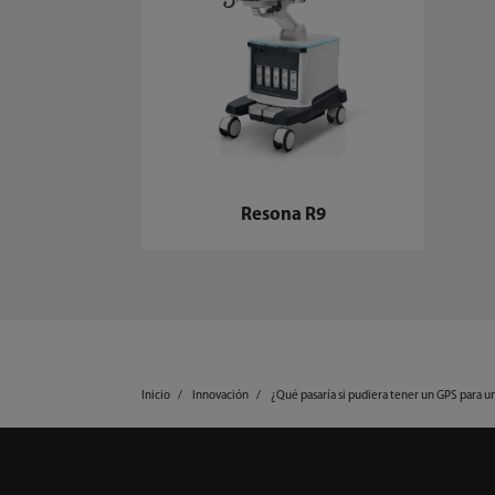
Resona R9
Inicio
Innovación
¿Qué pasaría si pudiera tener un GPS para 