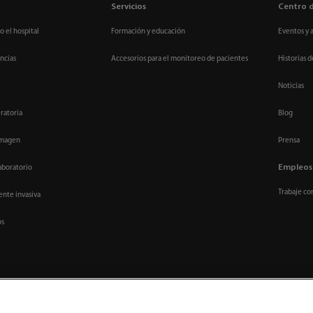
Servicios
Centro 
o el hospital
Formación y educación
Eventos y 
ncias
Accesorios para el monitoreo de pacientes
Historias d
Noticias
ratoria
Blog
imagen
Prensa
Empleos
aboratorio
Trabaje co
nte invasiva
os