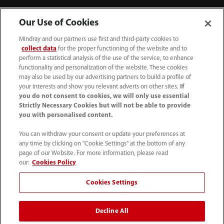
Our Use of Cookies
Mindray and our partners use first and third-party cookies to
collect data
for the proper functioning of the website and to
perform a statistical analysis of the use of the service, to enhance
functionality and personalization of the website. These cookies
may also be used by our advertising partners to build a profile of
your interests and show you relevant adverts on other sites.
If
you do not consent to cookies, we will only use essential
52 55 5661 9450
Strictly Necessary Cookies but will not be able to provide
you with personalised content.
intl-market@mindray.com
You can withdraw your consent or update your preferences at
any time by clicking on "Cookie Settings" at the bottom of any
Condiciones de uso
｜
Mapa del sitio
｜
Aviso cookies
｜
page of our Website. For more information, please read
Aviso de privacidad
｜
Línea de atención telefónica
｜
our:
Cookies Policy
Contáctenos
Cookies Settings
Mindray Headquarters, Mindray Building, Keji 12th Road
Decline All
South, High-tech Industrial Park, Nanshan, Shenzhen