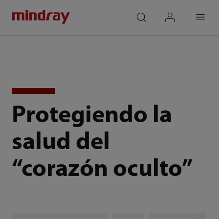
mindray
search
login
Menu
Protegiendo la
salud del
“corazón oculto”