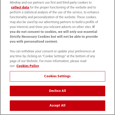
más accesible.
Mindray and our partners use first and third-party cookies to
collect data
for the proper functioning of the website and to
perform a statistical analysis of the use of the service, to enhance
Creemos firmemente que a través de esfuerzos
functionality and personalization of the website. These cookies
may also be used by our advertising partners to build a profile of
colectivos podemos garantizar que más
your interests and show you relevant adverts on other sites.
If
you do not consent to cookies, we will only use essential
corazones en todo el mundo reciban tratamiento
Strictly Necessary Cookies but will not be able to provide
oportuno frente a las enfermedades
you with personalised content.
cardiovasculares, para que más personas
You can withdraw your consent or update your preferences at
disfruten de una mejor salud.
any time by clicking on "Cookie Settings" at the bottom of any
page of our Website. For more information, please read
our:
Cookies Policy
Cookies Settings
Decline All
Productos
Accept All