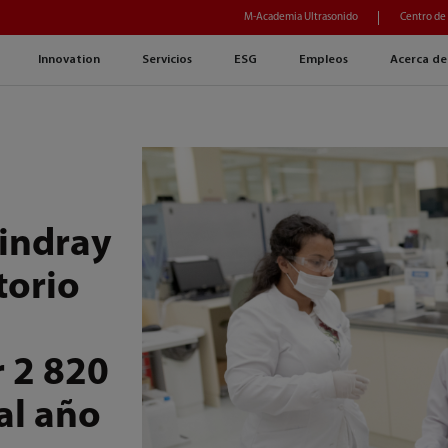
M-Academia Ultrasonido
Centro de
Innovation
Servicios
ESG
Empleos
Acerca de
indray
torio
r 2 820
al año