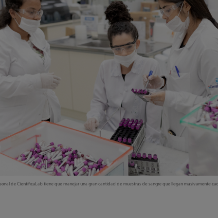
rsonal de CientíficaLab tiene que manejar una gran cantidad de muestras de sangre que llegan masivamente cad