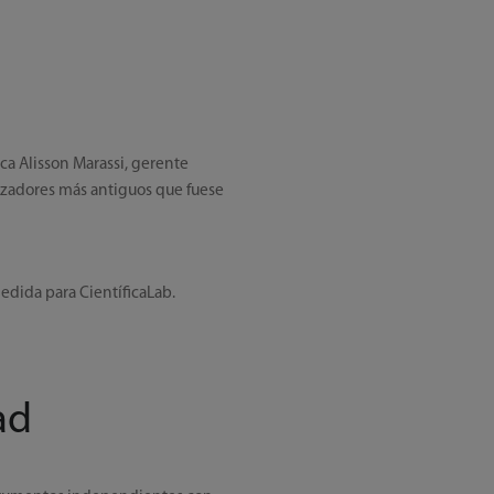
ca Alisson Marassi, gerente
izadores más antiguos que fuese
edida para CientíficaLab.
ad