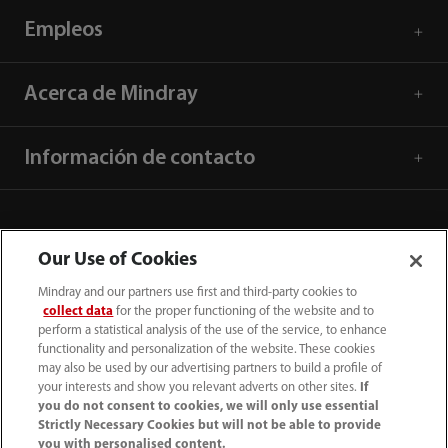
Empleos
Acerca de Mindray
Información de contacto
Our Use of Cookies
Mindray and our partners use first and third-party cookies to
collect data
for the proper functioning of the website and to
perform a statistical analysis of the use of the service, to enhance
functionality and personalization of the website. These cookies
may also be used by our advertising partners to build a profile of
your interests and show you relevant adverts on other sites.
If
you do not consent to cookies, we will only use essential
52 55 5661 9450
Strictly Necessary Cookies but will not be able to provide
you with personalised content.