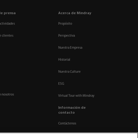
de prensa
Acerca de Mindray
actividades
Propósito
e clientes
Perspectiva
Nuestra Empresa
Historial
Nuestra Culture
ESG
n nosotros
Virtual Tour with Mindray
Información de
contacto
Contáctenos