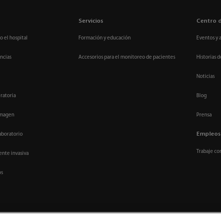
Servicios
Centro 
o el hospital
Formación y educación
Eventos y 
ncias
Accesorios para el monitoreo de pacientes
Historias d
Noticias
ratoria
Blog
imagen
Prensa
Empleos
aboratorio
Trabaje co
nte invasiva
os