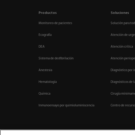
Productos
Soluciones
Monitoreo de pacientes
Solución para tod
Ecografía
Atención de urge
DEA
Atención crítica
Sistema de desfibrilación
Atención periope
Anestesia
Diagnóstico por 
Hematología
Diagnósticos de l
Química
Cirugía mínimame
Inmunoensayo por quimioluminiscencia
Centro de recurs