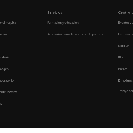
Servicios
Centro 
o el hospital
Formación y educación
Eventos y 
ncias
Accesorios para el monitoreo de pacientes
Historias d
Noticias
ratoria
Blog
imagen
Prensa
Empleos
aboratorio
Trabaje co
nte invasiva
os