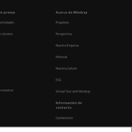
de prensa
Acerca de Mindray
actividades
Propósito
e clientes
Perspectiva
Nuestra Empresa
Historial
Nuestra Culture
ESG
n nosotros
Virtual Tour with Mindray
Información de
contacto
Contáctenos