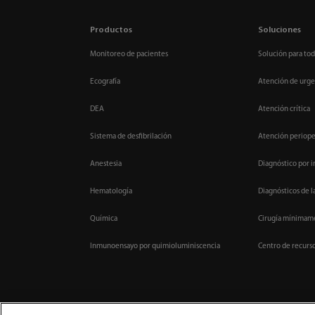
Productos
Soluciones
Monitoreo de pacientes
Solución para tod
Ecografía
Atención de urge
DEA
Atención crítica
Sistema de desfibrilación
Atención periope
Anestesia
Diagnóstico por 
Hematología
Diagnósticos de l
Química
Cirugía mínimame
Inmunoensayo por quimioluminiscencia
Centro de recurs