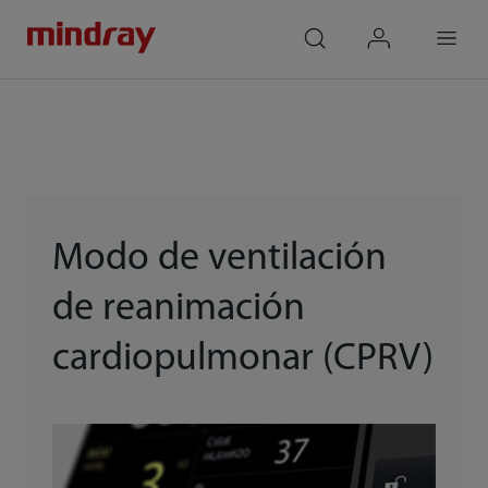
mindray
search
login
Menu
Modo de ventilación
de reanimación
cardiopulmonar (CPRV)