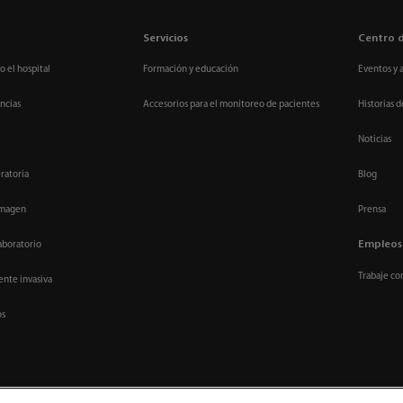
Servicios
Centro 
o el hospital
Formación y educación
Eventos y 
ncias
Accesorios para el monitoreo de pacientes
Historias d
Noticias
ratoria
Blog
imagen
Prensa
Empleos
aboratorio
Trabaje co
nte invasiva
os