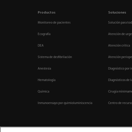
Productos
Soluciones
Monitoreo de pacientes
Solución para tod
Ecografía
Atención de urge
DEA
Atención crítica
Sistema de desfibrilación
Atención periope
Anestesia
Diagnóstico por 
Hematología
Diagnósticos de l
Química
Cirugía mínimame
Inmunoensayo por quimioluminiscencia
Centro de recurs