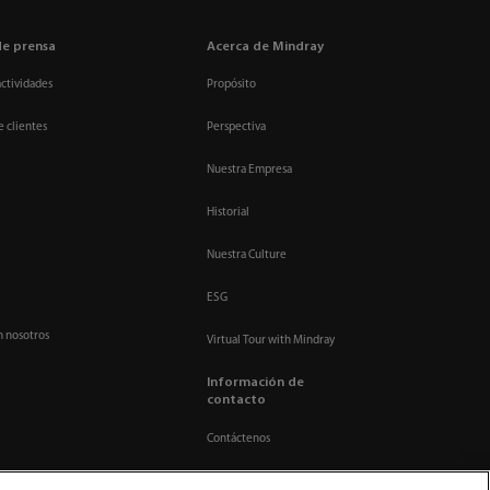
de prensa
Acerca de Mindray
actividades
Propósito
e clientes
Perspectiva
Nuestra Empresa
Historial
Nuestra Culture
ESG
n nosotros
Virtual Tour with Mindray
Información de
contacto
Contáctenos