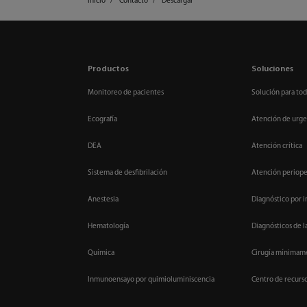
Inicio
Contacto
Descargar
Productos
Soluciones
Monitoreo de pacientes
Solución para tod
Ecografía
Atención de urge
DEA
Atención crítica
Sistema de desfibrilación
Atención periope
Anestesia
Diagnóstico por 
Hematología
Diagnósticos de l
Química
Cirugía mínimame
Inmunoensayo por quimioluminiscencia
Centro de recurs