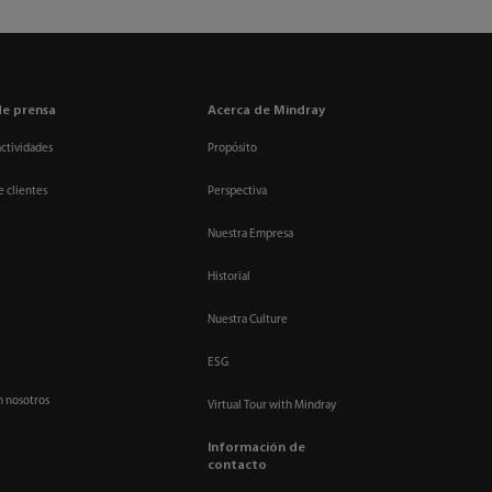
de prensa
Acerca de Mindray
actividades
Propósito
e clientes
Perspectiva
Nuestra Empresa
Historial
Nuestra Culture
ESG
n nosotros
Virtual Tour with Mindray
Información de
contacto