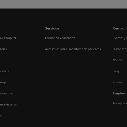
Servicios
Centro 
o el hospital
Formación y educación
Eventos y 
ncias
Accesorios para el monitoreo de pacientes
Historias d
Noticias
ratoria
Blog
imagen
Prensa
Empleos
aboratorio
Trabaje co
nte invasiva
os