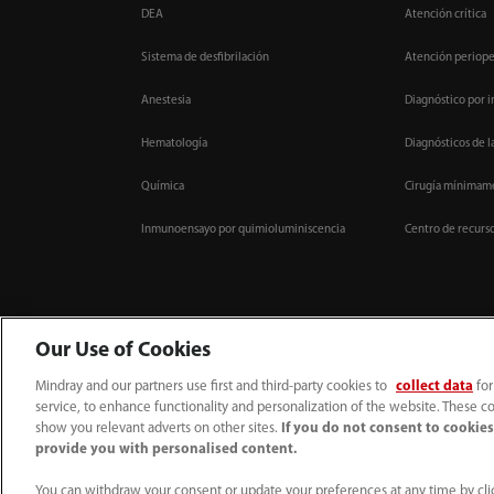
DEA
Atención crítica
Sistema de desfibrilación
Atención periope
Anestesia
Diagnóstico por 
Hematología
Diagnósticos de l
Química
Cirugía mínimame
Inmunoensayo por quimioluminiscencia
Centro de recurs
Our Use of Cookies
Mindray and our partners use first and third-party cookies to
collect data
for
service, to enhance functionality and personalization of the website. These co
52 55 5661 9450
intl-market@mindray.com
show you relevant adverts on other sites.
If you do not consent to cookies,
provide you with personalised content.
Condiciones de uso
｜
Mapa del sitio
｜
Aviso cookies
｜
Aviso de privacidad
Mindray Headquarters, Mindray Building, Keji 12th Road South, High-tech Industr
You can withdraw your consent or update your preferences at any time by clic