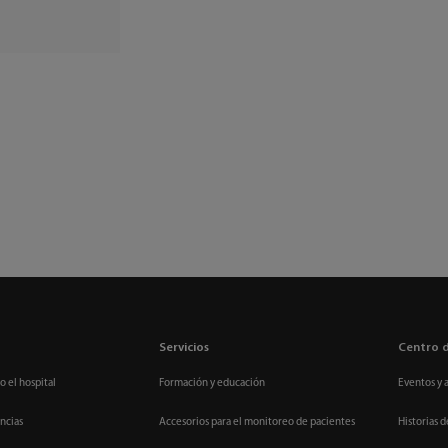
Servicios
Centro 
o el hospital
Formación y educación
Eventos y 
ncias
Accesorios para el monitoreo de pacientes
Historias d