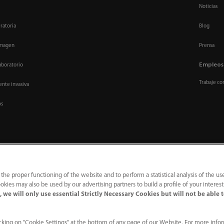
Noticias
ratoria
Blog
imagen
Prensa
Empleos
aboratorio
Trabaje co
nte invasiva
os
 the proper functioning of the website and to perform a statistical analysis of the us
okies may also be used by our advertising partners to build a profile of your interes
 we will only use essential Strictly Necessary Cookies but will not be able 
｜
Línea de atención telefónica
｜
Contáctenos
ial Park, Nanshan, Shenzhen 518057, P. R. China.
king on "Cookie Settings" at the bottom of any page of our Website. For more info