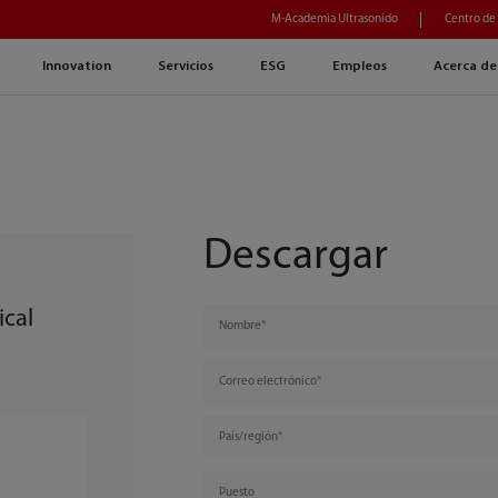
M-Academia Ultrasonido
Centro de
Innovation
Servicios
ESG
Empleos
Acerca de
Descargar
ical
Nombre
Correo electrónico
País/región
Puesto