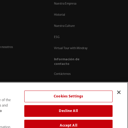
Nuestra Empresa
Historial
Nuestra Culture
ESG
n nosotros
Virtual Tour with Mindray
Información de
contacto
Contáctenos
Cookies Settings
e of the
ts and
Decline All
to
Accept All
rmation,