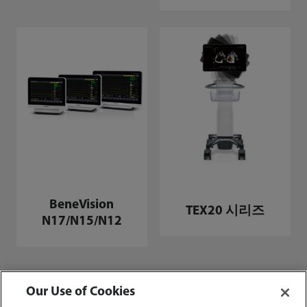
BeneVision
TEX20 시리즈
N17/N15/N12
Our Use of Cookies