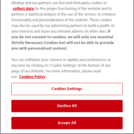
Mindray and our partners use first and third-party cookies to
collect data
for the proper functioning of the website and to
perform a statistical analysis of the use of the service, to enhance
functionality and personalization of the website. These cookies
may also be used by our advertising partners to build a profile of
your interests and show you relevant adverts on other sites.
If
you do not consent to cookies, we will only use essential
Strictly Necessary Cookies but will not be able to provide
홈
혁신
고객 사례
you with personalised content.
‎'the hidden heart'의 건강 지키기
You can withdraw your consent or update your preferences at
any time by clicking on "Cookie Settings" at the bottom of any
page of our Website. For more information, please read
our:
Cookies Policy
제품
Cookies Settings
솔루션
Decline All
Accept All
서비스