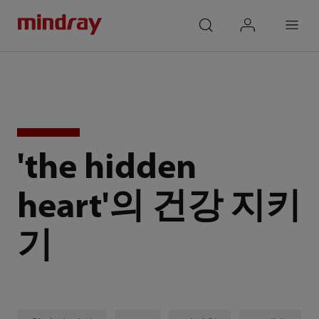
mindray
search
login
Menu
‎'the hidden
heart'의 건강 지키
기