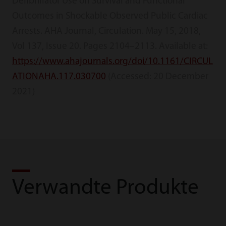
Defibrillator Use on Survival and Functional
Outcomes in Shockable Observed Public Cardiac
Arrests. AHA Journal, Circulation. May 15, 2018,
Vol 137, Issue 20. Pages 2104–2113. Available at:
https://www.ahajournals.org/doi/10.1161/CIRCUL
ATIONAHA.117.030700
(Accessed: 20 December
2021)
Verwandte Produkte