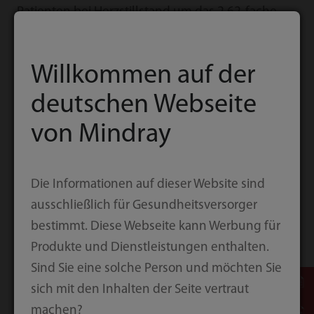
Patienten bei Herzstillstand um das 2,62-fache
steigt, wenn Laien in der Lage sind, öffentlich
[1]
zugängliche AEDs effektiv zu nutzen.
Willkommen auf der
Verantwortliche von Gemeinden, Bürogebäuden,
Fitnessstudios, Stadien und anderen Orten mit
deutschen Webseite
hoher Inzidenz von Herzstillständen sollten sich
von Mindray
nicht nur der Verantwortung stellen, öffentliche
AEDs zu installieren, sondern auch deren
Nutzung in der Bevölkerung fördern, um die
Die Informationen auf dieser Website sind
Überlebensrate bei Herzstillständen außerhalb
ausschließlich für Gesundheitsversorger
des Krankenhauses zu erhöhen.
bestimmt. Diese Webseite kann Werbung für
Produkte und Dienstleistungen enthalten.
Sind Sie eine solche Person und möchten Sie
sich mit den Inhalten der Seite vertraut
machen?