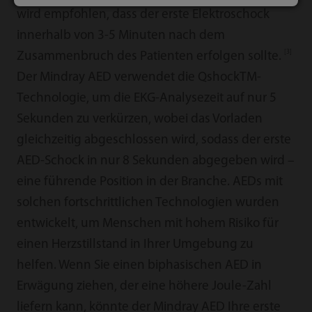
wird empfohlen, dass der erste Elektroschock
innerhalb von 3-5 Minuten nach dem
[3]
Zusammenbruch des Patienten erfolgen sollte.
Der Mindray AED verwendet die QshockTM-
Technologie, um die EKG-Analysezeit auf nur 5
Sekunden zu verkürzen, wobei das Vorladen
gleichzeitig abgeschlossen wird, sodass der erste
AED-Schock in nur 8 Sekunden abgegeben wird –
eine führende Position in der Branche. AEDs mit
solchen fortschrittlichen Technologien wurden
entwickelt, um Menschen mit hohem Risiko für
einen Herzstillstand in Ihrer Umgebung zu
helfen. Wenn Sie einen biphasischen AED in
Erwägung ziehen, der eine höhere Joule-Zahl
liefern kann, könnte der Mindray AED Ihre erste