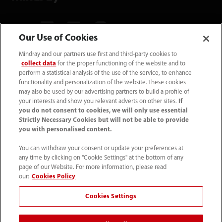
Our Use of Cookies
Mindray and our partners use first and third-party cookies to
Mindray Medical Germany GmbH
collect data
for the proper functioning of the website and to
Goebel­straße 21 64293 Darmstadt
perform a statistical analysis of the use of the service, to enhance
functionality and personalization of the website. These cookies
may also be used by our advertising partners to build a profile of
06151 3910 - 0
your interests and show you relevant adverts on other sites.
If
you do not consent to cookies, we will only use essential
Strictly Necessary Cookies but will not be able to provide
info@mindray.de
you with personalised content.
You can withdraw your consent or update your preferences at
Unsere Geschäfts­zeiten: Mo-Do von 8 bis
any time by clicking on "Cookie Settings" at the bottom of any
17 Uhr Fr von 8 bis 16 Uhr
page of our Website. For more information, please read
our:
Cookies Policy
Datenschutz
｜
Kontakt
｜
Impressum
｜
AGB
｜
Cookies Settings
Cookie-Richtlinie
｜
Site Map