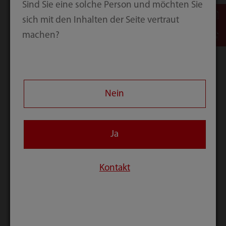
Sind Sie eine solche Person und möchten Sie
sich mit den Inhalten der Seite vertraut
machen?
Nein
Mindray biphasischer AED mit 360-Joule-Technologie
Ja
Der
biphasische AED
sollte nicht nur
Kontakt
hochenergetische AED-Schocks zur erfolgreichen
Defibrillation liefern, sondern auch eine schnelle
Ladezeit aufweisen, da die Rettungszeit bei
Patienten mit Herzstillstand entscheidend ist. Es