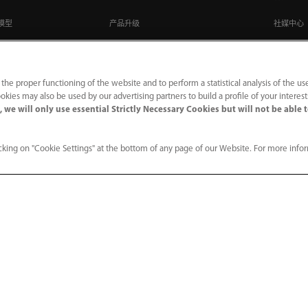
模型
产品升级
社媒中心
联系我们
人才招
社会招聘
 the proper functioning of the website and to perform a statistical analysis of the us
okies may also be used by our advertising partners to build a profile of your interes
务大模型
校园招聘
 we will only use essential Strictly Necessary Cookies but will not be able 
king on "Cookie Settings" at the bottom of any page of our Website. For more info