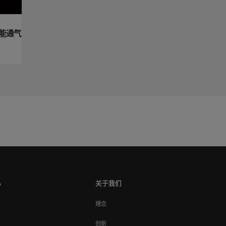
能通气
心
关于我们
理念
创新