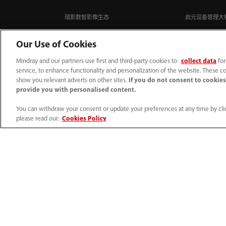
瑞影数智影像生态
启元设备管理大
监护系统
启元检验大模型
Our Use of Cookies
呼吸机
启元超声大模型
Mindray and our partners use first and third-party cookies to
collect data
for
service, to enhance functionality and personalization of the website. These co
麻醉机
启元医疗技术服
show you relevant adverts on other sites.
If you do not consent to cookies,
provide you with personalised content.
超声影像
You can withdraw your consent or update your preferences at any time by clic
体外诊断仪器
please read our:
Cookies Policy
外科产品
骨科产品
4007005652
800online@mindray.com