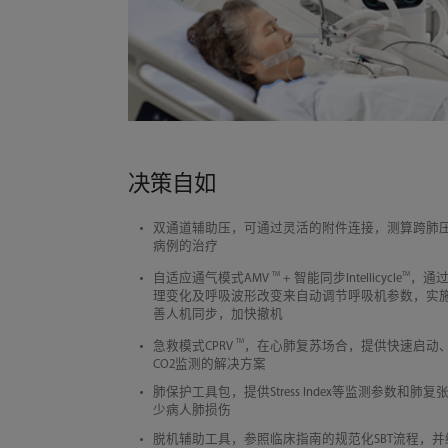
决策自如
双通道辅助压，可通过灵活的附件连接，测算跨肺
病例的治疗
TM
TM
自适应通气模式AMV
+ 智能同步Intellicycle
，通
理变化及呼吸波形改变来自动调节呼吸机参数，实
善人机同步，加快撤机
TM
急救模式CPRV
，在心肺复苏场合，提供快速启动
CO2监测的解决方案
肺保护工具包，提供Stress Index等监测参数和肺
少病人肺损伤
脱机辅助工具，参照临床指南的规范化SBT流程，