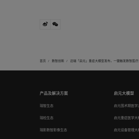
首页
数智创新
迈瑞「启元」重症大模型发布，一键触发数智医疗
产品及解决方案
启元大模型
瑞智生态
启元围术期医学
瑞检生态
启元重症医学大
瑞影数智影像生态
启元设备管理大