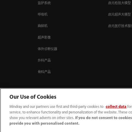
监护系统
启元检验大模型
呼吸机
启元超声大模型
麻醉机
启元医疗技术服
超声影像
体外诊断仪器
外科产品
骨科产品
Our Use of Cookies
Mindray and our partners use first and third-party cookies to
collect data
for
4007005652
800online@mindray.com
service, to enhance functionality and personalization of the website. These co
show you relevant adverts on other sites.
If you do not consent to cookies,
｜
｜
｜
｜
｜
使用条款
网站地图
隐私政策
招聘隐私政策
监察举报
联系我们
provide you with personalised content.
© 2026 深圳迈瑞生物医疗电子股份有限公司 版权所有
互联网药品信息服务资格证书[（粤）-非经营性-2023-0518]
粤ICP备05083646号