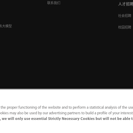
联系我们
人才招
社会招聘
务大模型
校园招聘
 the proper functioning of the website and to perform a statistical analysis of the us
okies may also be used by our advertising partners to build a profile of your interes
 we will only use essential Strictly Necessary Cookies but will not be able 