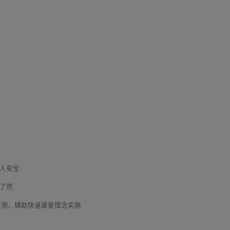
病人安全
目了然
监测，辅助快速康复理念实施