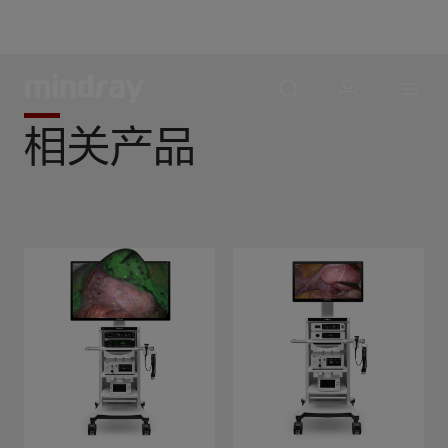
mindray
search
login
Menu
相关产品