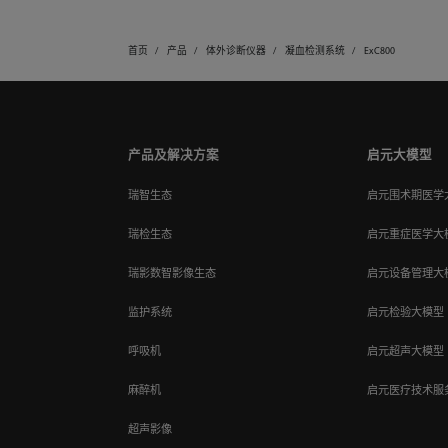
首页
产品
体外诊断仪器
凝血检测系统
ExC800
产品及解决方案
启元大模型
瑞智生态
启元围术期医学
瑞检生态
启元重症医学大
瑞影数智影像生态
启元设备管理大
监护系统
启元检验大模型
呼吸机
启元超声大模型
麻醉机
启元医疗技术服
超声影像