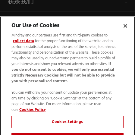
联系我们
Our Use of Cookies
Mindray and our partners use first and third-party cookies to
collect data
for the proper functioning of the website and to
perform a statistical analysis of the use of the service, to enhance
functionality and personalization of the website. These cookies
may also be used by our advertising partners to build a profile of
your interests and show you relevant adverts on other sites.
If
you do not consent to cookies, we will only use essential
Strictly Necessary Cookies but will not be able to provide
you with personalised content.
4007005652
You can withdraw your consent or update your preferences at
800online@mindray.com
any time by clicking on "Cookie Settings" at the bottom of any
page of our Website. For more information, please read
使用条款
｜
网站地图
｜
隐私政策
｜
招聘隐私政策
our:
Cookies Policy
｜
监察举报
｜
联系我们
Cookies Settings
© 2026 深圳迈瑞生物医疗电子股份有限公司 版权所有