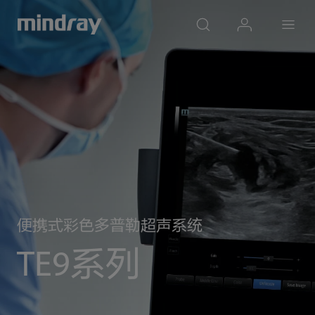
mindray
search
login
Menu
便携式彩色多普勒超声系统
TE9系列