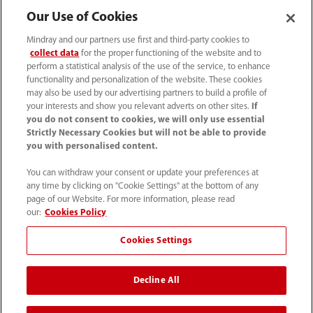
媒体中心
Our Use of Cookies
Mindray and our partners use first and third-party cookies to
人才招聘
collect data
for the proper functioning of the website and to
perform a statistical analysis of the use of the service, to enhance
functionality and personalization of the website. These cookies
may also be used by our advertising partners to build a profile of
关于我们
your interests and show you relevant adverts on other sites.
If
you do not consent to cookies, we will only use essential
Strictly Necessary Cookies but will not be able to provide
联系我们
you with personalised content.
You can withdraw your consent or update your preferences at
any time by clicking on "Cookie Settings" at the bottom of any
page of our Website. For more information, please read
our:
Cookies Policy
Cookies Settings
Decline All