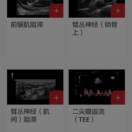
前锯肌阻滞
臂丛神经（锁骨
上）
臂丛神经（肌
二尖瓣返流
间）阻滞
（TEE）