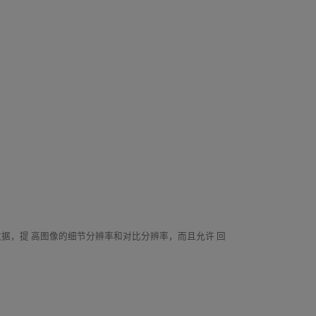
据，提 高图像的细节分辨率和对比分辨率，而且允许 回
。