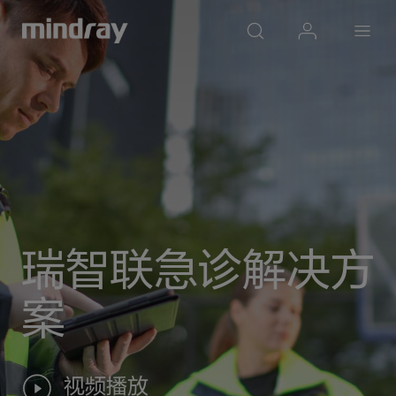
mindray
search
login
Menu
瑞智联急诊解决方
案
视频播放