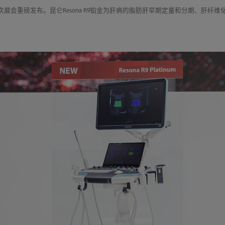
声于此次展会重磅发布。昆仑Resona R9铂金为肝病的脂肪肝早期定量和分期、肝