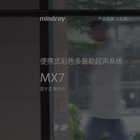
mindray
产品及解决方案
便携式彩色多普勒超声系统
MX7
慧于芯 智于行