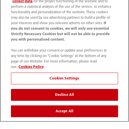
collect data
for the proper functioning of the website and to
AA级
perform a statistical analysis of the use of the service, to enhance
functionality and personalization of the website. These cookies
may also be used by our advertising partners to build a profile of
your interests and show you relevant adverts on other sites.
If
you do not consent to cookies, we will only use essential
Strictly Necessary Cookies but will not be able to provide
you with personalised content.
You can withdraw your consent or update your preferences at
any time by clicking on "Cookie Settings" at the bottom of any
page of our Website. For more information, please read
our:
Cookies Policy
Cookies Settings
首页
媒体中心
新闻速递
迈瑞医疗入选“中国ESG上市公司先锋100”前十
Decline All
Accept All
产品及解决方案