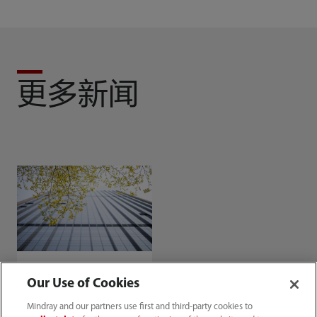
更多新闻
Our Use of Cookies
出分了！迈瑞医疗
Mindray and our partners use first and third-party cookies to
MSCI ESG评级跃升至